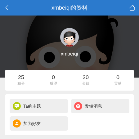
xmbeiqi的资料
xmbeiqi
25
0
20
0
积分
威望
金钱
贡献
Ta的主题
发短消息
加为好友