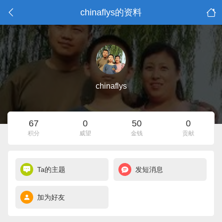
chinaflys的资料
chinaflys
67
0
50
0
积分
威望
金钱
贡献
Ta的主题
发短消息
加为好友