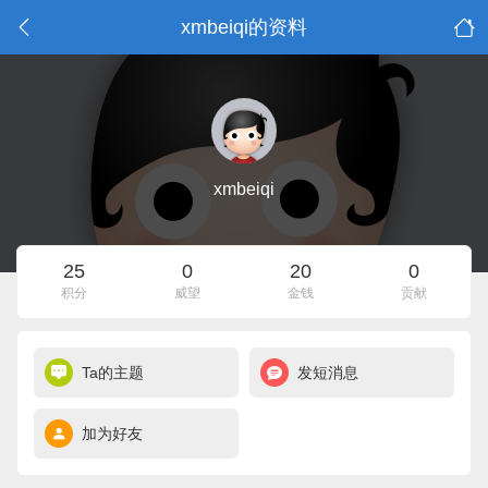
xmbeiqi的资料
xmbeiqi
25
0
20
0
积分
威望
金钱
贡献
Ta的主题
发短消息
加为好友